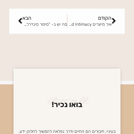
קודם
הבא
הקודם
הבא
איך מייצרים Brand Intimacy בעידן ה- AI?
מה יש ב- "סיפור סינדרלה" שעובד עלינו?
Let's talk
בואו נכיר!​
בעיניי, חיבורים הם החיים ודרך נפלאה להמשיך לחלוק ידע,