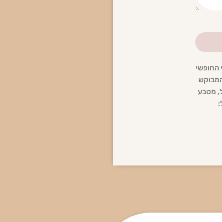
 החופשי
 המבוקש
ל, מטבע
: