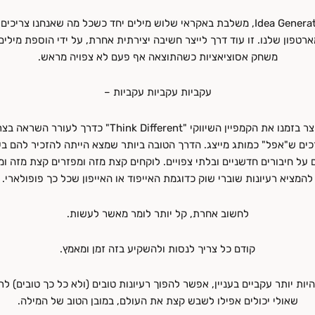
אפליקציית Idea Generator, משלבת באקראי שלוש מילים יחד כשכל מה שאנחנו צר
טפון שלנו. זו עוד דרך לייצר חשיבה יצירתית אחרת, על ידי הוספת מילים
משחק אסוציאציות כשהתוצאה אף פעם לא צפויה מראש.
עקביות עקביות עקביות –
סטיב ג'ובס יצר בזמנו את הקמפיין השיווקי "Think Different" כד
ים ש"אפל" כמותג מייצג. הדרך הטובה ביותר שמצא הייתה להזכיר להם בע
על חיבורים חדשניים ובלתי צפויים. לוקחים קצת מזה ומפזרים קצת מזה ומ
להמציא רעיונות שוברי שוק כדוגמת האייפוד או האייפון שכל כך פופולארי.
לחשוב אחרת, קל יותר לומר מאשר לעשות.
קודם כל צריך לנסות ולהשקיע בזה זמן ומאמץ.
ת יותר עקביים בעניין, אפשר להפוך רעיונות טובים (ולא כל כך טובים) לר
שאולי יכולים אפילו לשבש קצת את העולם, במובן הטוב של המילה.