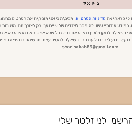
בואו נכיר!
ת כי קראתי את
מדיניות הפרטיות
ומבינ\ה כי אני מוסר\ת את הפרטים מרצוני
 המידע אודותיי עשוי להימסר לצדדים שלישיים אך ורק לצורך מתן השירות
י אני רשאי\ת לתקן ולעיין במידע אודותיי. ככל שלא אמסור את המידע לא אוכ
וקש. ידוע לי כי בכל עת הנני רשאי\ת להסיר עצמי מרשימת התפוצה במייל
shanisabah85@gmail.com
רשמו לניוזלטר שלי