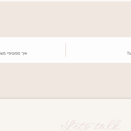
ג?
איך ספוטיפיי מש
Let's talk