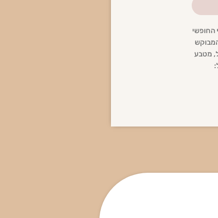
 החופשי
 המבוקש
ל, מטבע
: