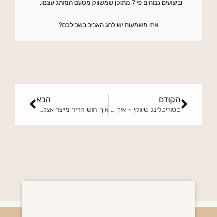
וביצועים גבוהים פי 7 מתוכן שמשווק מטעם המותג עצמו.
איזו משמעות יש לחג האביב בשבילכם?
קודם
הבא
הקודם
הבא
סטוריטלינג שיווקי – איך עושים את זה נכון?
איך חוש הריח מייצר אצלנו חיבור רגשי?