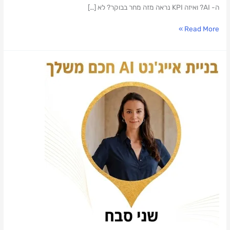
ה- AI? ואיזה KPI נראה מזה מחר בבוקר? לא […]
Read More »
למה
בניית
AI
Agent
הוא
מכפיל
הכוח
הבא
שלכם?