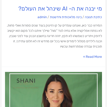
מי יבנה את ה- AI שינהל את העולם?
כתיבת תגובה
/
בינה מלאכותית וחדשנות
/
admin
המירוץ כבר כאן, ואנחנו עומדים על קו הזינוק בעוד שנים ספורות ואולי פחות,
לא נפתח אפליקציה אלא נחיה לצד “מוח” שיילך איתנו לכל מקום הוא יקשיב
לדופק ויתריע כשמשהו לא תקין, יזהה חריגה בחשבון הבנק עוד לפני שנבין,
ויבנה לילדים מסלול לימודים אישי בכל יום מחדש זה לא חלום עתידני, זו
תוכנית עבודה שמתרחשת עכשיו
Read More »
מה
קורה
לקול
שלנו
כשיש
AI
שיכול