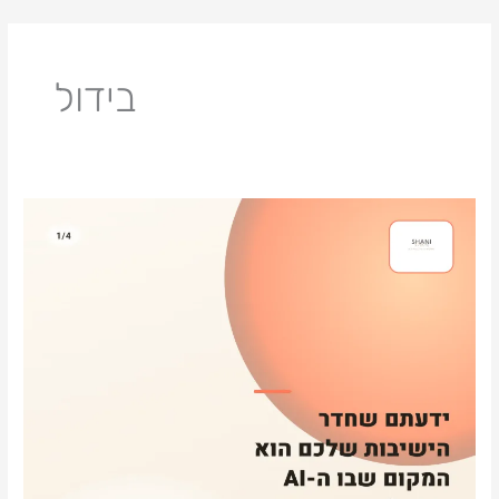
ילוג
תוכן
בידול
ידעתם
שחדר
הישיבות
שלכם
הוא
המקום
שבו
ה-
AI
נתקע?