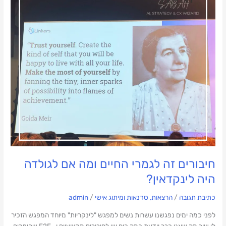
לגמרי
החיים
ומה
אם
לגולדה
היה
לינקדאין?
חיבורים זה לגמרי החיים ומה אם לגולדה
היה לינקדאין?
כתיבת תגובה
/
הרצאות, סדנאות ומיתוג אישי
/
admin
לפני כמה ימים נפגשנו עשרות נשים למפגש "לינקריות" מיוחד המפגש הזכיר
לי שוב מה שאני כבר יודעת כמה כוח יש לחיבורים מקצועיים ו- F2F שהופכים