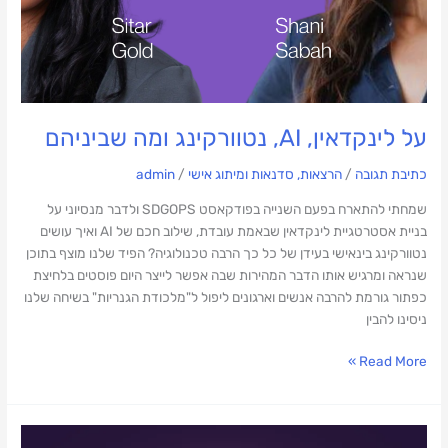
על לינקדאין, AI, נטוורקינג ומה שביניהם
כתיבת תגובה
/
הרצאות, סדנאות ומיתוג אישי
/
admin
שמחתי להתארח בפעם השנייה בפודקאסט SDGOPS ולדבר מנסיוני על
בניית אסטרטגיית לינקדאין שבאמת עובדת, שילוב חכם של AI ואיך עושים
נטוורקינג בינאישי בעידן של כל כך הרבה טכנולוגיה? הפיד שלנו מוצף בתוכן
שנראה ומרגיש אותו הדבר המהירות שבה אפשר לייצר היום פוסטים בלחיצת
כפתור גורמת להרבה אנשים וארגונים ליפול ל"מלכודת הגנריות" בשיחה שלנו
ניסינו להבין
Read More »
מרצה