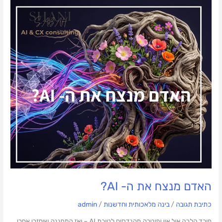
האדם
מנצח
את
ה-
AI?
האדם מנצח את ה- AI?
כתיבת תגובה
/
בינה מלאכותית וחדשנות
/
admin
פורד הלכה אול אין ופיטרה מהנדסים לטובת AI – ואז התחננה שיחזרו אחרי