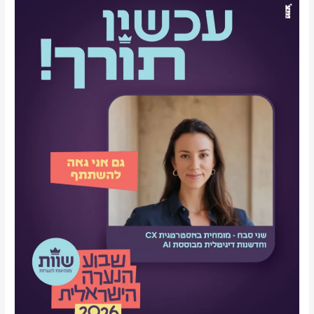
ב"שבוע
הנערה"
2026
על
אומץ,
מנהיגות,
קול
אנושי
ו-
AI