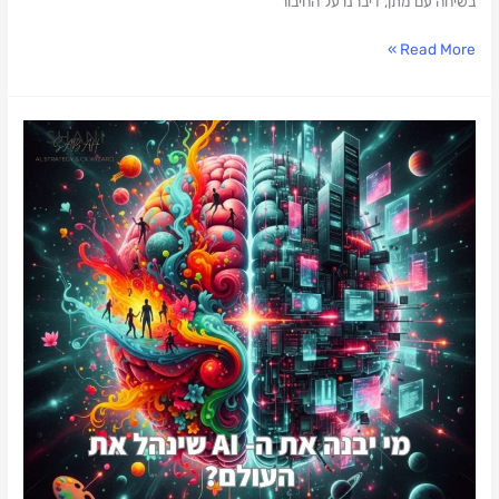
בשיחה עם מתן, דיברנו על החיבור
Read More »
מי
יבנה
את
ה-
AI
שינהל
את
העולם?