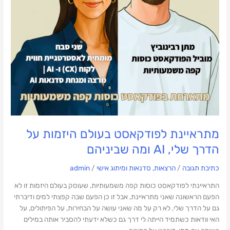
הדרך
שלי,
AI
ומה
שביניהם
מתראיינת לפודקאסט בעולם היזמות על
הדרך שלי, AI ומה שביניהם
כתיבת תגובה
/
הרצאות, סדנאות ומיתוג אישי
/
admin
התראיינתי לפודקאסט כוסות קפה משמעותיות, שעוסק בעולם היזמות זו לא
הפעם הראשונה שאני מתראיינת, אבל זו כן הפעם שבה קפצתי למים ודיברתי
גם על הדרך שלי, לא רק על מה שאני עושה על הבחירות, על הפיתולים, על
האי וודאות כשתמיד הייתה לי דרך גם כשלא ידעתי להסביר אותה במילים