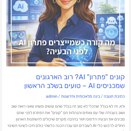
שמכניסים
AI
–
טועים
בשלב
הראשון
קונים "פתרון" AI? רוב הארגונים
שמכניסים AI – טועים בשלב הראשון
כתיבת תגובה
/
בינה מלאכותית וחדשנות
/
admin
ולא, זה לא בגלל שהכלי לא טוב זה בגלל שהם עושים משהו שאני רואה שוב
ושוב בעבודה שלי עם צוותים והנהלות הם "קונים" את הפתרון לפני שהם
מבינים את הבעיה הדפוס חוזר בהרבה מקרים שיכולים להשתנות הארגון
החליט לרכוש כלי AI לעובדים הם עברו הכנה כלשהי כולם חיכו לשינוי השינוי