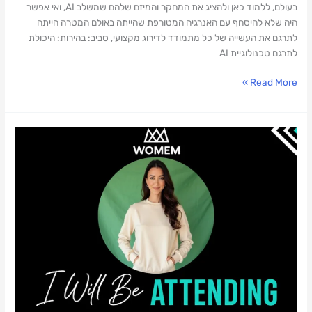
בעולם, ללמוד כאן ולהציג את המחקר והמיזם שלהם שמשלב AI, ואי אפשר
היה שלא להיסחף עם האנרגיה המטורפת שהייתה באולם המטרה הייתה
לתרגם את העשייה של כל מתמודד לדירוג מקצועי, סביב: בהירות: היכולת
לתרגם טכנולוגיית AI
Read More »
משתתפת
בכנס
Women
in
Mobility