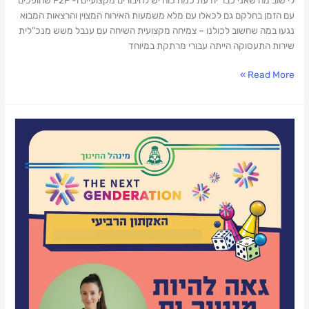
עם הזמן בחלקם גם לכאלו עם מלא משמעות האירוח המצוין והרצאות המבוא
נגעו במה שחשוב לכולנו – צמיחה מקצועית השיחה עם ענבל משש מנכ"לית
שירות התעסוקה הייתה עבורי מרתקת במיוחד
Read More »
מנטורית
בהאקאתון
AI
–
עיצוב
מציאות
ב-2026