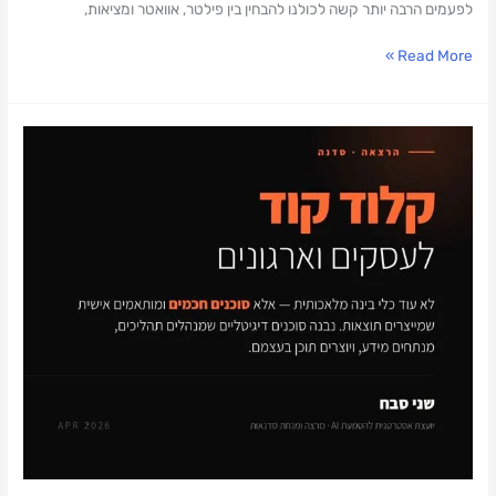
לפעמים הרבה יותר קשה לכולנו להבחין בין פילטר, אוואטר ומציאות,
Read More »
משיקה
סדנת
קלוד
קוד
שלא
תרצו
לפספס