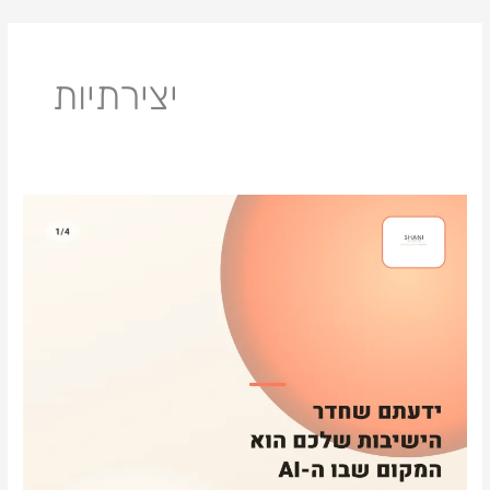
ילוג
תוכן
יצירתיות
ידעתם
שחדר
הישיבות
שלכם
הוא
המקום
שבו
ה-
AI
נתקע?