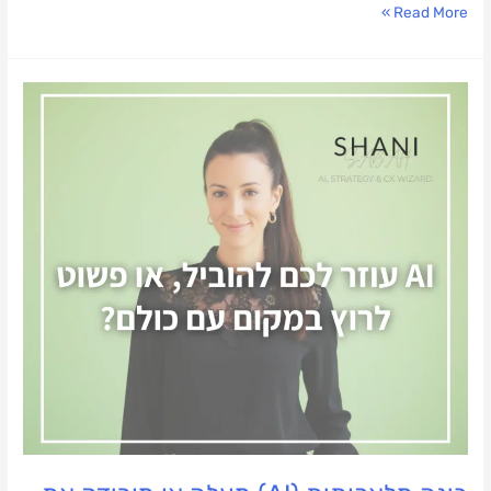
Read More »
בינה
מלאכותית
(AI)
מעלה
או
מורידה
את
הרף?