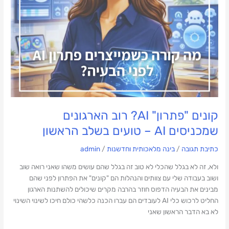
–
טועים
בשלב
הראשון
קונים "פתרון" AI? רוב הארגונים
שמכניסים AI – טועים בשלב הראשון
כתיבת תגובה
/
בינה מלאכותית וחדשנות
/
admin
ולא, זה לא בגלל שהכלי לא טוב זה בגלל שהם עושים משהו שאני רואה שוב
ושוב בעבודה שלי עם צוותים והנהלות הם "קונים" את הפתרון לפני שהם
מבינים את הבעיה הדפוס חוזר בהרבה מקרים שיכולים להשתנות הארגון
החליט לרכוש כלי AI לעובדים הם עברו הכנה כלשהי כולם חיכו לשינוי השינוי
לא בא הדבר הראשון שאני