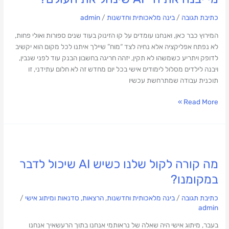
כתיבת תגובה
/
בינה מלאכותית וחדשנות
/
admin
המירוץ כבר כאן, ואנחנו עומדים על קו הזינוק בעוד שנים ספורות ואולי פחות,
לא נפתח אפליקציה אלא נחיה לצד “מוח” שיילך איתנו לכל מקום הוא יקשיב
לדופק ויתריע כשמשהו לא תקין, יזהה חריגה בחשבון הבנק עוד לפני שנבין,
ויבנה לילדים מסלול לימודים אישי בכל יום מחדש זה לא חלום עתידני, זו
תוכנית עבודה שמתרחשת עכשיו
Read More »
מה
קורה
מה קורה לקול שלנו כשיש AI שיכול לדבר
לקול
שלנו
במקומנו?
כשיש
AI
כתיבת תגובה
/
בינה מלאכותית וחדשנות
,
הרצאות, סדנאות ומיתוג אישי
/
שיכול
admin
לדבר
בעבר, מיתוג אישי היה שאלה של נראותמי אנחנו בתוך הרעשאיך אנחנו