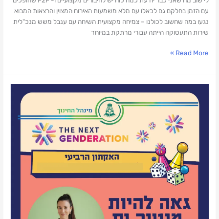
עם הזמן בחלקם גם לכאלו עם מלא משמעות האירוח המצוין והרצאות המבוא
נגעו במה שחשוב לכולנו – צמיחה מקצועית השיחה עם ענבל משש מנכ"לית
שירות התעסוקה הייתה עבורי מרתקת במיוחד
Read More »
מנטורית
בהאקאתון
AI
–
עיצוב
מציאות
ב-2026