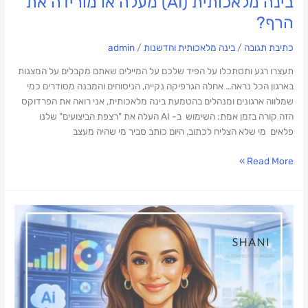
בינה מלאכותית (AI) מעלה או מורידה את
הרף?
כתיבת תגובה
/
בינה מלאכותית וחדשנות
/
admin
תעצרו רגע ותסתכלו על הפיד שלכם על המיילים שאתם מקבלים על המצגות
בארגון הכל נראה… אחלה הגרפיקה נקייה, הניסוחים והמבנה מסודרים כמי
שמלווה ארגונים ומנהלים בהטמעת בינה מלאכותית, אני רואה את הפרדוקס
הזה קורה בזמן אמת: השימוש ב- AI העלה את "רצפת הביצועים" שלנו
פלאים מי שלא הצליח לכתוב, היום כותב סביר מי שהיה מעצב
Read More »
קונים
"פתרון"
AI?
רוב
הארגונים
שמכניסים
AI