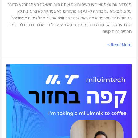
במקומנו?
מנסחים את עצמנואיך שומעים ורואים אותנו היום השאלה השתנתהלא מדובר
על מיליםאלא על בחירה ל- AI אין מתחרים לא במחקר,לא ברעיונות,לא
בניסוחים היא מציפה אותנו באפשרויותכל זווית אפשריתכל ניסוח אפשריכל
סגנון אפשרי ואז קורה דבר מעניין.דווקא כשיש כל כך הרבה דרכים להישמע
חכמים,נהיה קשה
Read More »
יזמות,
חיבורים
ומה
שביניהם
–
מנטורית
ב-2026
במיזם
ייחודי