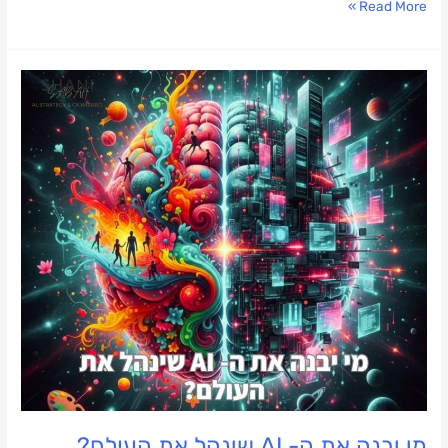
Read More »
מי
יבנה
את
ה-
AI
שינהל
את
העולם?
מי יבנה את ה- AI שינהל את העולם?