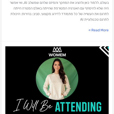
בעולם, ללמוד כאן ולהציג את המחקר והמיזם שלהם שמשלב AI, ואי אפשר
היה שלא להיסחף עם האנרגיה המטורפת שהייתה באולם המטרה הייתה
לתרגם את העשייה של כל מתמודד לדירוג מקצועי, סביב: בהירות: היכולת
לתרגם טכנולוגיית AI
Read More »
משתתפת
בכנס
Women
in
Mobility