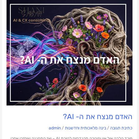
האדם
מנצח
את
ה-
AI?
האדם מנצח את ה- AI?
כתיבת תגובה
/
בינה מלאכותית וחדשנות
/
admin
פורד הלכה אול אין ופיטרה מהנדסים לטובת AI – ואז התחננה שיחזרו אחרי