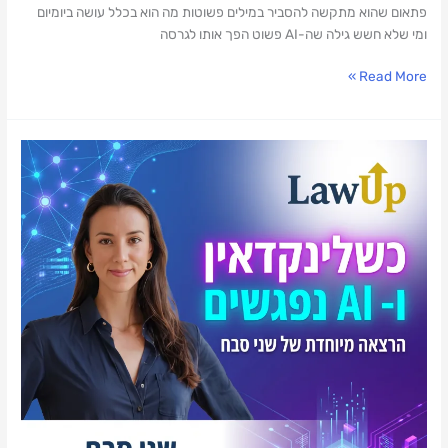
פתאום שהוא מתקשה להסביר במילים פשוטות מה הוא בכלל עושה ביומיום
ומי שלא חשש גילה שה-AI פשוט הפך אותו לגרסה
Read More »
לפצח
את
לינקדאין:
איך
לרתום
כלי
AI
למיתוג
אישי
חכם?