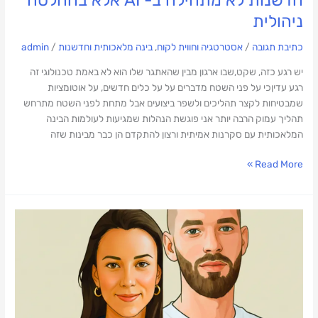
חדשנות לא מתחילה ב- AI אלא בהחלטה
ניהולית
כתיבת תגובה
/
אסטרטגיה וחווית לקוח
,
בינה מלאכותית וחדשנות
/
admin
יש רגע כזה, שקט,שבו ארגון מבין שהאתגר שלו הוא לא באמת טכנולוגי זה
רגע עדיןכי על פני השטח מדברים על על כלים חדשים, על אוטומציות
שמבטיחות לקצר תהליכים ולשפר ביצועים אבל מתחת לפני השטח מתרחש
תהליך עמוק הרבה יותר אני פוגשת הנהלות שמגיעות לעולמות הבינה
המלאכותית עם סקרנות אמיתית ורצון להתקדם הן כבר מבינות שזה
Read More »
מתראיינת
לפודקאסט
בעולם
היזמות
על
הדרך
שלי,