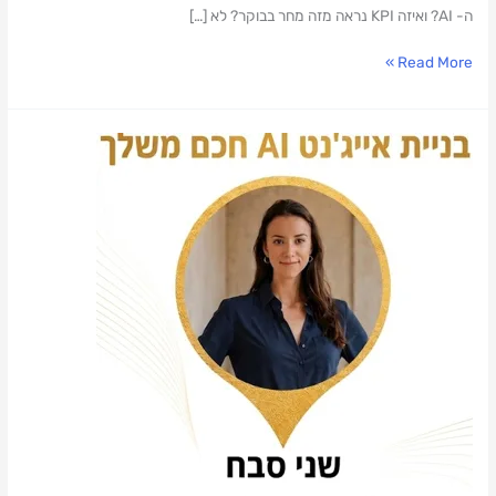
ה- AI? ואיזה KPI נראה מזה מחר בבוקר? לא […]
Read More »
למה
בניית
AI
Agent
הוא
מכפיל
הכוח
הבא
שלכם?