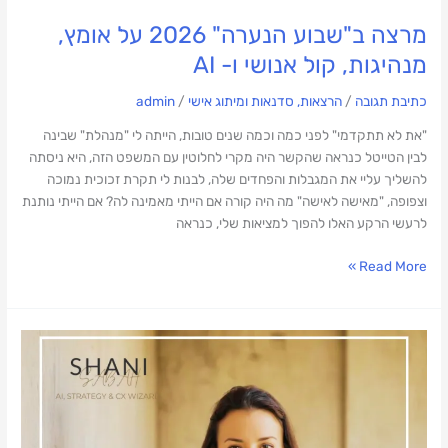
ב"שבוע
מרצה ב"שבוע הנערה" 2026 על אומץ,
הנערה"
2026
מנהיגות, קול אנושי ו- AI
על
אומץ,
כתיבת תגובה
/
הרצאות, סדנאות ומיתוג אישי
/
admin
מנהיגות,
"את לא תתקדמי" לפני כמה וכמה שנים טובות, הייתה לי "מנהלת" שבינה
קול
לבין הטייטל כנראה שהקשר היה מקרי לחלוטין עם המשפט הזה, היא ניסתה
אנושי
להשליך עליי את המגבלות והפחדים שלה, לבנות לי תקרת זכוכית נמוכה
ו-
וצפופה, "מאישה לאישה" מה היה קורה אם הייתי מאמינה לה? אם הייתי נותנת
AI
לרעשי הרקע האלו להפוך למציאות שלי, כנראה
Read More »
חדשנות
מבוססת
AI
מתחילה
באנשים