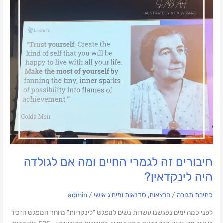
לגמרי
החיים
ומה
אם
לגולדה
היה
לינקדאין?
חיבורים זה לגמרי החיים ומה אם לגולדה
היה לינקדאין?
כתיבת תגובה
/
הרצאות, סדנאות ומיתוג אישי
/
admin
לפני כמה ימים נפגשנו עשרות נשים למפגש "לינקריות" מיוחד המפגש הזכיר
לי שוב מה שאני כבר יודעת כמה כוח יש לחיבורים מקצועיים ו- F2F שהופכים