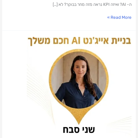
ה- AI? ואיזה KPI נראה מזה מחר בבוקר? לא […]
Read More »
למה
בניית
AI
Agent
הוא
מכפיל
הכוח
הבא
שלכם?