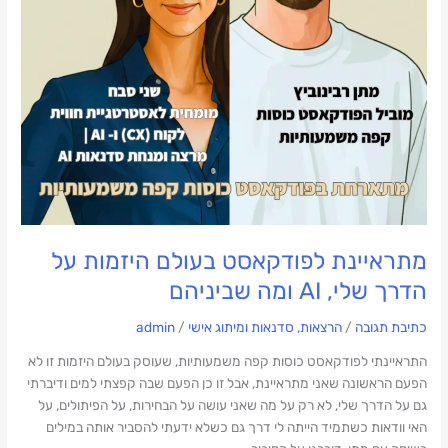
הדרך
שלי,
AI
ומה
שביניהם
מתראיינת לפודקאסט בעולם היזמות על
הדרך שלי, AI ומה שביניהם
כתיבת תגובה
/
הרצאות, סדנאות ומיתוג אישי
/
admin
התראיינתי לפודקאסט כוסות קפה משמעותיות, שעוסק בעולם היזמות זו לא
הפעם הראשונה שאני מתראיינת, אבל זו כן הפעם שבה קפצתי למים ודיברתי
גם על הדרך שלי, לא רק על מה שאני עושה על הבחירות, על הפיתולים, על
האי וודאות כשתמיד הייתה לי דרך גם כשלא ידעתי להסביר אותה במילים