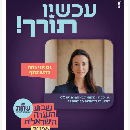
ב"שבוע
הנערה"
2026
על
אומץ,
מנהיגות,
קול
אנושי
ו-
AI