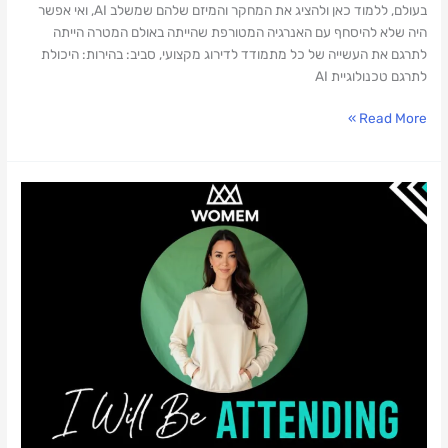
בעולם, ללמוד כאן ולהציג את המחקר והמיזם שלהם שמשלב AI, ואי אפשר
היה שלא להיסחף עם האנרגיה המטורפת שהייתה באולם המטרה הייתה
לתרגם את העשייה של כל מתמודד לדירוג מקצועי, סביב: בהירות: היכולת
לתרגם טכנולוגיית AI
Read More »
משתתפת
בכנס
Women
in
Mobility