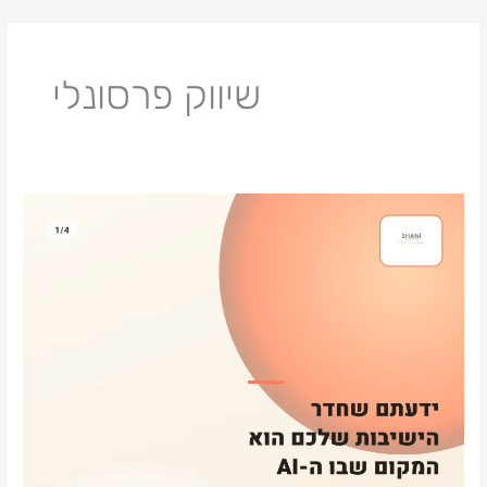
ילוג
תוכן
שיווק פרסונלי
ידעתם
שחדר
הישיבות
שלכם
הוא
המקום
שבו
ה-
AI
נתקע?