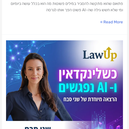
פתאום שהוא מתקשה להסביר במילים פשוטות מה הוא בכלל עושה ביומיום
ומי שלא חשש גילה שה-AI פשוט הפך אותו לגרסה
Read More »
לפצח
את
לינקדאין:
איך
לרתום
כלי
AI
למיתוג
אישי
חכם?