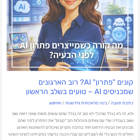
שמכניסים
AI
–
טועים
בשלב
הראשון
קונים "פתרון" AI? רוב הארגונים
שמכניסים AI – טועים בשלב הראשון
כתיבת תגובה
/
בינה מלאכותית וחדשנות
/
admin
ולא, זה לא בגלל שהכלי לא טוב זה בגלל שהם עושים משהו שאני רואה שוב
ושוב בעבודה שלי עם צוותים והנהלות הם "קונים" את הפתרון לפני שהם
מבינים את הבעיה הדפוס חוזר בהרבה מקרים שיכולים להשתנות הארגון
החליט לרכוש כלי AI לעובדים הם עברו הכנה כלשהי כולם חיכו לשינוי השינוי