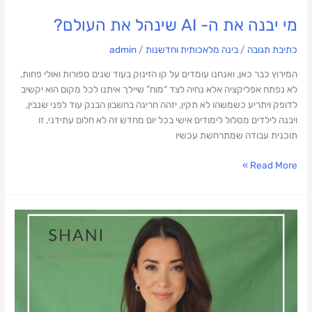
מי יבנה את ה- AI שינהל את העולם?
כתיבת תגובה
/
בינה מלאכותית וחדשנות
/
admin
המירוץ כבר כאן, ואנחנו עומדים על קו הזינוק בעוד שנים ספורות ואולי פחות,
לא נפתח אפליקציה אלא נחיה לצד “מוח” שיילך איתנו לכל מקום הוא יקשיב
לדופק ויתריע כשמשהו לא תקין, יזהה חריגה בחשבון הבנק עוד לפני שנבין,
ויבנה לילדים מסלול לימודים אישי בכל יום מחדש זה לא חלום עתידני, זו
תוכנית עבודה שמתרחשת עכשיו
Read More »
מה
קורה
לקול
שלנו
כשיש
AI
שיכול