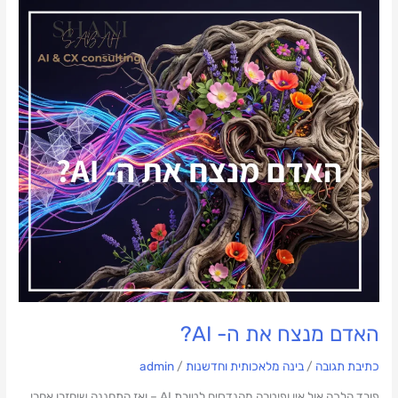
האדם
מנצח
את
ה-
AI?
האדם מנצח את ה- AI?
כתיבת תגובה
/
בינה מלאכותית וחדשנות
/
admin
פורד הלכה אול אין ופיטרה מהנדסים לטובת AI – ואז התחננה שיחזרו אחרי