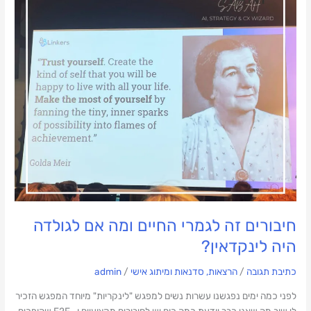
לגמרי
החיים
ומה
אם
לגולדה
היה
לינקדאין?
חיבורים זה לגמרי החיים ומה אם לגולדה
היה לינקדאין?
כתיבת תגובה
/
הרצאות, סדנאות ומיתוג אישי
/
admin
לפני כמה ימים נפגשנו עשרות נשים למפגש "לינקריות" מיוחד המפגש הזכיר
לי שוב מה שאני כבר יודעת כמה כוח יש לחיבורים מקצועיים ו- F2F שהופכים