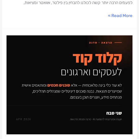
לפעמים הרבה יותר קשה לכולנו להבחין בין פילטר, אוואטר ומציאות,
Read More »
משיקה
סדנת
קלוד
קוד
שלא
תרצו
לפספס