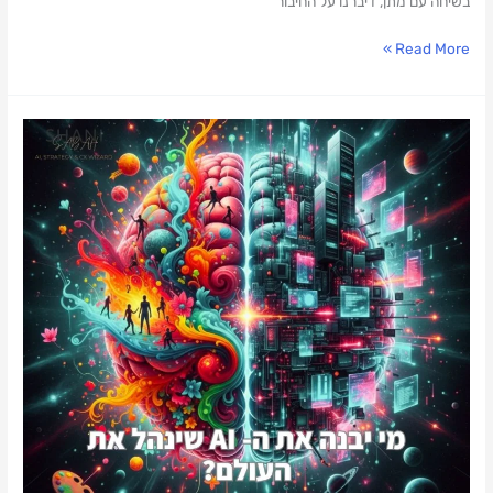
בשיחה עם מתן, דיברנו על החיבור
Read More »
מי
יבנה
את
ה-
AI
שינהל
את
העולם?