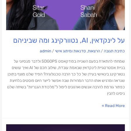
על לינקדאין, AI, נטוורקינג ומה שביניהם
כתיבת תגובה
/
הרצאות, סדנאות ומיתוג אישי
/
admin
שמחתי להתארח בפעם השנייה בפודקאסט SDGOPS ולדבר מנסיוני על
בניית אסטרטגיית לינקדאין שבאמת עובדת, שילוב חכם של AI ואיך עושים
נטוורקינג בינאישי בעידן של כל כך הרבה טכנולוגיה? הפיד שלנו מוצף בתוכן
שנראה ומרגיש אותו הדבר המהירות שבה אפשר לייצר היום פוסטים בלחיצת
כפתור גורמת להרבה אנשים וארגונים ליפול ל"מלכודת הגנריות" בשיחה שלנו
ניסינו להבין
Read More »
מרצה