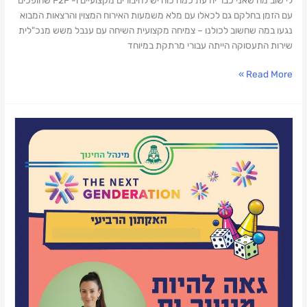
עם הזמן בחלקם גם לכאלו עם מלא משמעות האירוח המצוין והרצאות המבוא
נגעו במה שחשוב לכולנו – צמיחה מקצועית השיחה עם ענבל משש מנכ"לית
שירות התעסוקה הייתה עבורי מרתקת במיוחד
Read More »
מנטורית
בהאקאתון
AI
–
עיצוב
מציאות
ב-2026