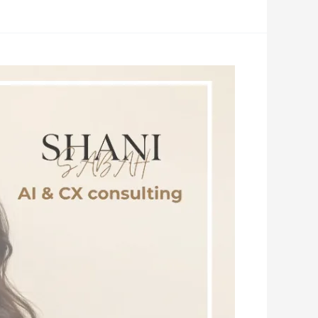
ה-
AI
פשוט
בא
לעשות
לכם
Reality
Check