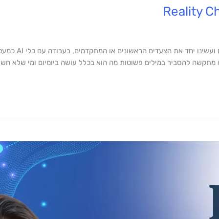
מתחילת השנה ישבתי
הסביר במילים פשוטות מה הוא בכלל עושה ביומיום ומי שלא חשש גילה שה-AI פשוט הפ