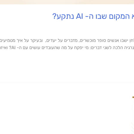
 שבו ה- AI נתקע?
חן ישבו אנשים סופר מוכשרים, מדברים על יעדים, ובעיקר על איך מטמיעי
: מי יפקח על מה שהעובדים עושים עם ה- AI? ואיזה KPI נראה מזה מחר בבוקר? לא […]