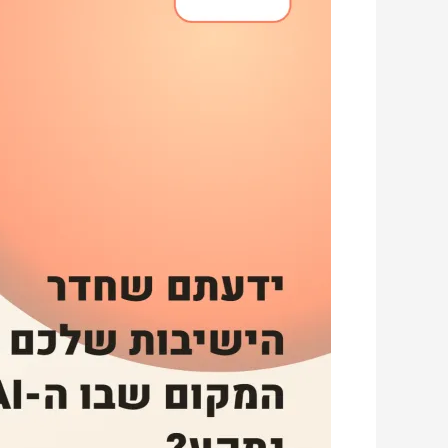
המקום
שבו
ה-
AI
נתקע?